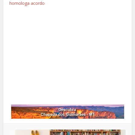
homologa acordo
Facebook
X
Pinterest
Google+
LinkedIn
Whatsapp