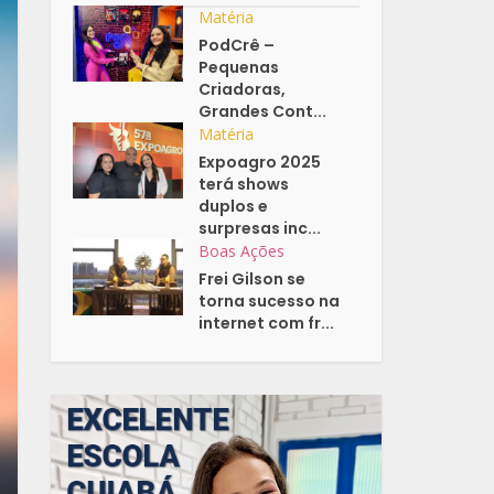
Matéria
PodCrê –
Pequenas
Criadoras,
Grandes Cont...
Matéria
Expoagro 2025
terá shows
duplos e
surpresas inc...
Boas Ações
Frei Gilson se
torna sucesso na
internet com fr...