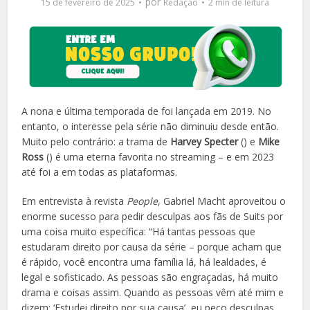
por
15 de fevereiro de 2025
Redação
2 min de leitura
A nona e última temporada de foi lançada em 2019. No
entanto, o interesse pela série não diminuiu desde então.
Muito pelo contrário: a trama de
Harvey Specter
() e
Mike
Ross
() é uma eterna favorita no streaming – e em 2023
até foi a em todas as plataformas.
Em entrevista à revista
People
, Gabriel Macht aproveitou o
enorme sucesso para pedir desculpas aos fãs de Suits por
uma coisa muito específica: “Há tantas pessoas que
estudaram direito por causa da série – porque acham que
é rápido, você encontra uma família lá, há lealdades, é
legal e sofisticado. As pessoas são engraçadas, há muito
drama e coisas assim. Quando as pessoas vêm até mim e
dizem: ‘Estudei direito por sua causa’, eu peço desculpas.