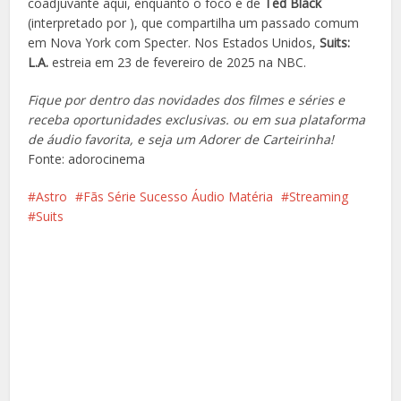
coadjuvante aqui, enquanto o foco é de
Ted Black
(interpretado por ), que compartilha um passado comum
em Nova York com Specter. Nos Estados Unidos,
Suits:
L.A.
estreia em 23 de fevereiro de 2025 na NBC.
Fique por dentro das novidades dos filmes e séries e
receba oportunidades exclusivas.
ou em sua plataforma
de áudio favorita,
e seja um Adorer de Carteirinha!
Fonte: adorocinema
Astro
Fãs Série Sucesso Áudio Matéria
Streaming
Suits
Facebook
X
Pinterest
Google+