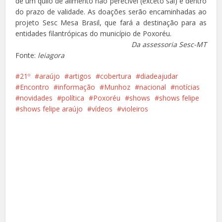
de um quilo de alimento não perecível (exceto sal) e dentro
do prazo de validade. As doações serão encaminhadas ao
projeto Sesc Mesa Brasil, que fará a destinação para as
entidades filantrópicas do município de Poxoréu.
Da assessoria Sesc-MT
Fonte:
leiagora
21º
araújo
artigos
cobertura
diadeajudar
Encontro
informação
Munhoz
nacional
notícias
novidades
política
Poxoréu
shows
shows felipe
shows felipe araújo
vídeos
violeiros
Facebook
X
Pinterest
Google+