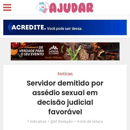
Notícias
Servidor demitido por
assédio sexual em
decisão judicial
favorável
por
1 mês atrás
Redação
4 min de leitura