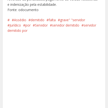
e indenização pela estabilidade.
Fonte: odocumento
Assédio
demitido
falta
grave" "servidor
Jurídico
por
Servidor
servidor demitido
servidor
demitido por
Facebook
X
Pinterest
Google+
LinkedIn
Whatsapp