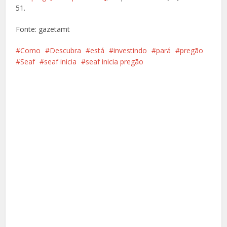
51.
Fonte: gazetamt
Como
Descubra
está
investindo
pará
pregão
Seaf
seaf inicia
seaf inicia pregão
Facebook
X
Pinterest
Google+
LinkedIn
Whatsapp