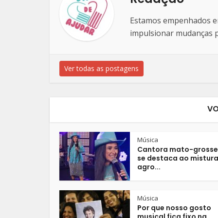
Estamos empenhados em 
impulsionar mudanças po
Ver todas as postagens
VO
Música
Cantora mato-grosse
se destaca ao mistura
agro...
Música
Por que nosso gosto
musical fica fixo na