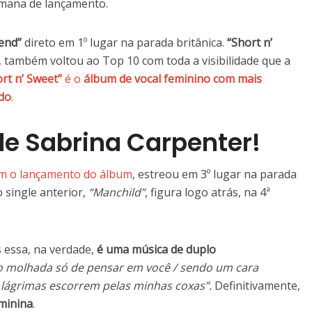
mana de lançamento.
iend”
direto em 1º lugar na parada britânica.
“Short n’
, também voltou ao Top 10 com toda a visibilidade que a
rt n’ Sweet”
é o
álbum de vocal feminino com mais
do
.
de Sabrina Carpenter!
om o lançamento do álbum
, estreou em 3º lugar na parada
 single anterior,
“Manchild”
, figura logo atrás, na 4ª
as essa, na verdade,
é uma música de duplo
co molhada só de pensar em você / sendo um cara
 lágrimas escorrem pelas minhas coxas”.
Definitivamente,
eminina
.