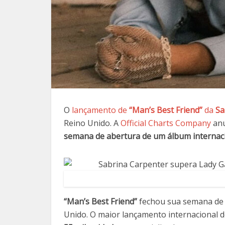
O
lançamento de
“Man’s Best Friend”
da
Sa
Reino Unido. A
Official Charts Company
anu
semana de abertura de um álbum internac
“Man’s Best Friend”
fechou sua semana de
Unido. O maior lançamento internacional d