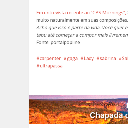
Em entrevista recente ao “CBS Mornings”,
muito naturalmente em suas composições
Acho que isso é parte da vida. Você quer 
tabu até começar a compor mais livrement
Fonte: portalpopline
carpenter
gaga
Lady
sabrina
Sa
ultrapassa
Facebook
X
Pi