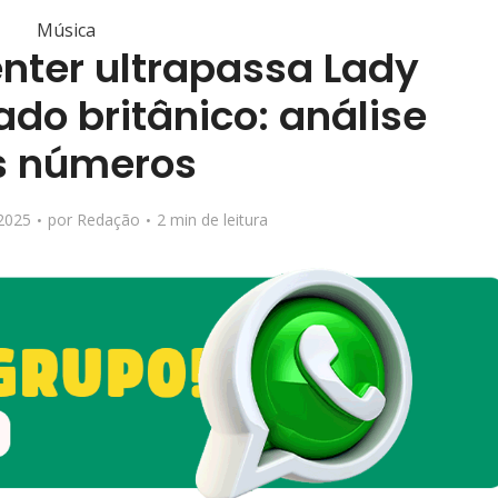
Música
nter ultrapassa Lady
do britânico: análise
s números
2025
por
Redação
2 min de leitura