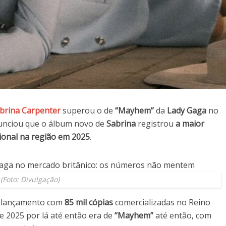
brina Carpenter
superou o de
“Mayhem”
da
Lady Gaga
no
nciou que o álbum novo de
Sabrina
registrou
a maior
ional na região em 2025
.
(Foto: Divulgação)
 lançamento com
85 mil cópias
comercializadas no Reino
e 2025 por lá até então era de
“Mayhem”
até então, com