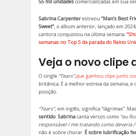
55 mil unidades
comercializadas em sua se
Sabrina Carpenter
estreou
“Man’s Best Fr
Sweet”
, o álbum anterior, lançado em 2024
cantora conquistou na última semana.
“Sho
semanas no Top 5 da parada do Reino Uni
Veja o novo clipe 
O single
“Tears”,
que ganhou clipe junto c
britânica. É a melhor estreia da semana, e o
posição.
“Tears”
, em inglês, significa “lágrimas”. M
sentido
.
Sabrina
canta versos como
“eu fi
responsável / me tratando como deveria /
não é sobre chorar.
É sobre lubrificação f