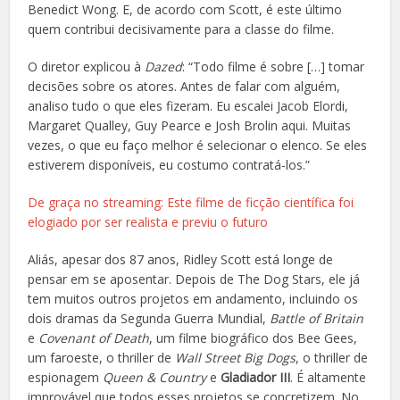
Benedict Wong. E, de acordo com Scott, é este último
quem contribui decisivamente para a classe do filme.
O diretor explicou à
Dazed
: “Todo filme é sobre […] tomar
decisões sobre os atores. Antes de falar com alguém,
analiso tudo o que eles fizeram. Eu escalei Jacob Elordi,
Margaret Qualley, Guy Pearce e Josh Brolin aqui. Muitas
vezes, o que eu faço melhor é selecionar o elenco. Se eles
estiverem disponíveis, eu costumo contratá-los.”
De graça no streaming: Este filme de ficção científica foi
elogiado por ser realista e previu o futuro
Aliás, apesar dos 87 anos, Ridley Scott está longe de
pensar em se aposentar. Depois de The Dog Stars, ele já
tem muitos outros projetos em andamento, incluindo os
dois dramas da Segunda Guerra Mundial,
Battle of Britain
e
Covenant of Death
, um filme biográfico dos Bee Gees,
um faroeste, o thriller de
Wall Street Big Dogs
, o thriller de
espionagem
Queen & Country
e
Gladiador III
. É altamente
improvável que todos esses projetos se concretizem. No