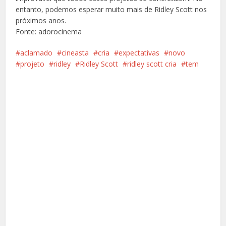
entanto, podemos esperar muito mais de Ridley Scott nos
próximos anos.
Fonte: adorocinema
aclamado
cineasta
cria
expectativas
novo
projeto
ridley
Ridley Scott
ridley scott cria
tem
Facebook
X
Pinterest
Google+
LinkedIn
Whatsapp