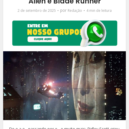
Alien e Blade Runner
por
2 de setembro de 2025
Redação
4 min de leitura
De e a e , passando por e , e muito mais: Ridley Scott criou