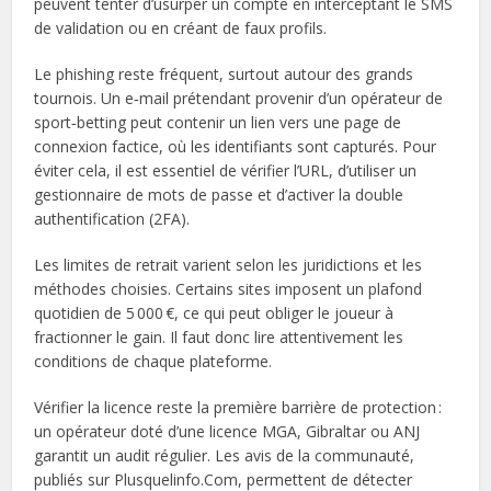
peuvent tenter d’usurper un compte en interceptant le SMS
de validation ou en créant de faux profils.
Le phishing reste fréquent, surtout autour des grands
tournois. Un e‑mail prétendant provenir d’un opérateur de
sport‑betting peut contenir un lien vers une page de
connexion factice, où les identifiants sont capturés. Pour
éviter cela, il est essentiel de vérifier l’URL, d’utiliser un
gestionnaire de mots de passe et d’activer la double
authentification (2FA).
Les limites de retrait varient selon les juridictions et les
méthodes choisies. Certains sites imposent un plafond
quotidien de 5 000 €, ce qui peut obliger le joueur à
fractionner le gain. Il faut donc lire attentivement les
conditions de chaque plateforme.
Vérifier la licence reste la première barrière de protection :
un opérateur doté d’une licence MGA, Gibraltar ou ANJ
garantit un audit régulier. Les avis de la communauté,
publiés sur Plusquelinfo.Com, permettent de détecter