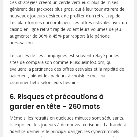
Ces stratégies créent un cercle vertueux : plus de mises
génèrent des jackpots plus gros, qui à leur tour attirent de
nouveaux joueurs désireux de profiter d’un retrait rapide.
Les plateformes qui combinent ces offres estivales avec un
casino en ligne retrait rapide voient leurs volumes de jeu
augmenter de 30 % à 45 % par rapport à la période
hors‑saison.
Le succès de ces campagnes est souvent relayé par les
sites de comparaison comme Plusquelinfo.Com, qui
évaluent la pertinence des offres estivales et la rapidité de
paiement, aidant les parieurs à choisir le meilleur
« summer‑bet » selon leurs besoins.
6. Risques et précautions à
garder en tête – 260 mots
Même si les retraits en quelques minutes sont séduisants,
ils exposent les joueurs à de nouveaux risques. La fraude à
l’identité demeure le principal danger : les cybercriminels