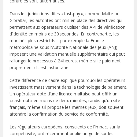
contrôles sont automatisés.
Dans les juridictions dites « fast‑pay », comme Malte ou
Gibraltar, les autorités ont mis en place des directives qui
permettent aux opérateurs d’utiliser des API de vérification
d’identité en moins de 30 secondes. En contrepartie, les
marchés plus restrictifs – par exemple la France
métropolitaine sous l’Autorité Nationale des Jeux (ANJ) –
imposent une validation manuelle supplémentaire qui peut
rallonger le processus à 24 heures, même si le paiement
proprement dit est instantané.
Cette différence de cadre explique pourquoi les opérateurs
investissent massivement dans la technologie de paiement.
Un opérateur doté d’une licence maltaise peut offrir un
« cash‑out » en moins de deux minutes, tandis qu’un site
français, même s’il propose les mêmes jeux, doit souvent
attendre la confirmation du service de conformité.
Les régulateurs européens, conscients de l’impact sur la
compétitivité, ont récemment publié un guide sur les