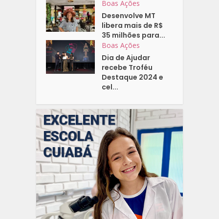
Boas Ações
Desenvolve MT
libera mais de R$
35 milhões para...
Boas Ações
Dia de Ajudar
recebe Troféu
Destaque 2024 e
cel...