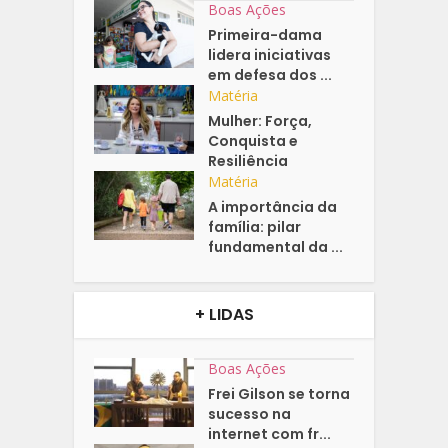
Boas Ações
Primeira-dama
lidera iniciativas
em defesa dos ...
Matéria
Mulher: Força,
Conquista e
Resiliência
Matéria
A importância da
família: pilar
fundamental da ...
+ LIDAS
Boas Ações
Frei Gilson se torna
sucesso na
internet com fr...