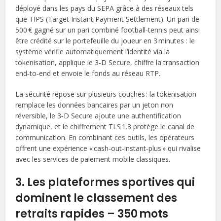
déployé dans les pays du SEPA grâce à des réseaux tels
que TIPS (Target Instant Payment Settlement). Un pari de
500 € gagné sur un pari combiné football‑tennis peut ainsi
être crédité sur le portefeuille du joueur en 3 minutes : le
système vérifie automatiquement l’identité via la
tokenisation, applique le 3‑D Secure, chiffre la transaction
end‑to‑end et envoie le fonds au réseau RTP.
La sécurité repose sur plusieurs couches : la tokenisation
remplace les données bancaires par un jeton non
réversible, le 3‑D Secure ajoute une authentification
dynamique, et le chiffrement TLS 1.3 protège le canal de
communication. En combinant ces outils, les opérateurs
offrent une expérience « cash‑out‑instant‑plus » qui rivalise
avec les services de paiement mobile classiques.
3. Les plateformes sportives qui
dominent le classement des
retraits rapides – 350 mots