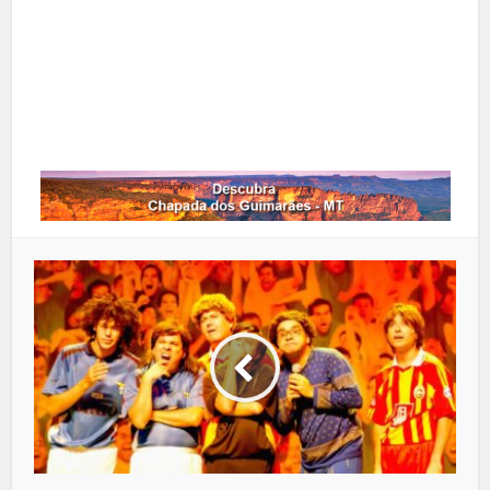
Google+
LinkedIn
Whatsapp