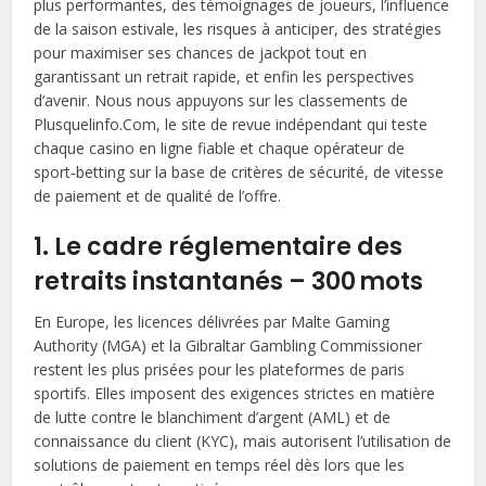
plus performantes, des témoignages de joueurs, l’influence
de la saison estivale, les risques à anticiper, des stratégies
pour maximiser ses chances de jackpot tout en
garantissant un retrait rapide, et enfin les perspectives
d’avenir. Nous nous appuyons sur les classements de
Plusquelinfo.Com, le site de revue indépendant qui teste
chaque casino en ligne fiable et chaque opérateur de
sport‑betting sur la base de critères de sécurité, de vitesse
de paiement et de qualité de l’offre.
1. Le cadre réglementaire des
retraits instantanés – 300 mots
En Europe, les licences délivrées par Malte Gaming
Authority (MGA) et la Gibraltar Gambling Commissioner
restent les plus prisées pour les plateformes de paris
sportifs. Elles imposent des exigences strictes en matière
de lutte contre le blanchiment d’argent (AML) et de
connaissance du client (KYC), mais autorisent l’utilisation de
solutions de paiement en temps réel dès lors que les