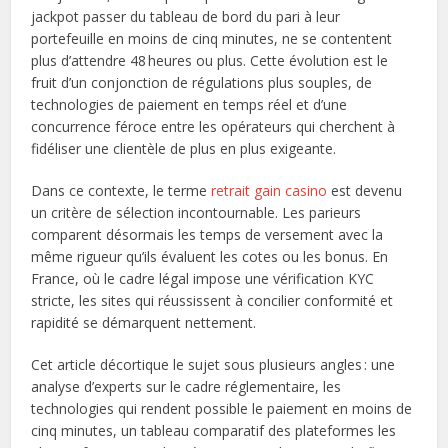
jackpot passer du tableau de bord du pari à leur
portefeuille en moins de cinq minutes, ne se contentent
plus d’attendre 48 heures ou plus. Cette évolution est le
fruit d’un conjonction de régulations plus souples, de
technologies de paiement en temps réel et d’une
concurrence féroce entre les opérateurs qui cherchent à
fidéliser une clientèle de plus en plus exigeante.
Dans ce contexte, le terme
retrait gain casino
est devenu
un critère de sélection incontournable. Les parieurs
comparent désormais les temps de versement avec la
même rigueur qu’ils évaluent les cotes ou les bonus. En
France, où le cadre légal impose une vérification KYC
stricte, les sites qui réussissent à concilier conformité et
rapidité se démarquent nettement.
Cet article décortique le sujet sous plusieurs angles : une
analyse d’experts sur le cadre réglementaire, les
technologies qui rendent possible le paiement en moins de
cinq minutes, un tableau comparatif des plateformes les