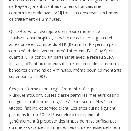
de PayPal, garantissant aux joueurs français une
conformité totale avec l’ANJ tout en conservant un temps
de traitement de 3 minutes.
QuickBet EU a développé son propre moteur de
“cash‑out‑instant‑plus”, capable de calculer le gain réel
après prise en compte du RTP (Return To Player) du pari
combiné et de le verser immédiatement. FastPlay Sports,
quant à lui, a conclu un partenariat avec le réseau SEPA
Instant, offrant aux joueurs de la zone euro des virements
bancaires en moins de 4 minutes, même pour les montants
supérieurs à 5 000 €.
Ces plateformes sont régulièrement citées par
Plusquelinfo.Com, qui les classe parmi les meilleurs casino
en ligne retrait immediat grâce à leurs scores élevés en
vitesse, fiabilité et service client. Les sites qui ne figurent
pas dans le top‑10 de Plusquelinfo.Com peinent
généralement à proposer des limites de mise suffisantes
ou une assistance multilingue, deux critères essentiels pour