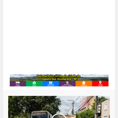
X
Pinterest
Google+
LinkedIn
Whatsapp