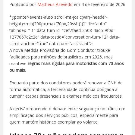
Publicado por
Matheus Azevedo
em 4 de fevereiro de 2026
*]:pointer-events-auto scroll-mt-[calc(var(–header-
height)+min(200px,max(70px,20svh)))]” dir=”auto”
tabindex=”-1″ data-turn-id=”cef7faed-2508-4ad5-9f0d-
1277067c2c2e” data-testid=”conversation-turn-12″ data-
scroll-anchor=”true” data-turn=”assistant”>
A nova Medida Provisória do Bom Condutor trouxe
facilidades para milhões de brasileiros em 2026, mas
manteve
regras mais rígidas para motoristas com 70 anos
ou mais
.
Enquanto parte dos condutores poderá renovar a CNH de
forma automática, a terceira idade continua obrigada a
cumprir etapas presenciais e exames médicos frequentes.
A decisão reacende o debate entre segurança no trânsito e
simplificação dos serviços públicos, especialmente para
quem mantém histórico exemplar ao volante.