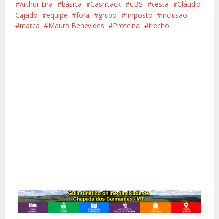
Arthur Lira
básica
Cashback
CBS
cesta
Cláudio
Cajado
equipe
fora
grupo
Imposto
inclusão
marca
Mauro Benevides
Proteína
trecho
Facebook
X
Pinterest
Google+
LinkedIn
Whatsapp