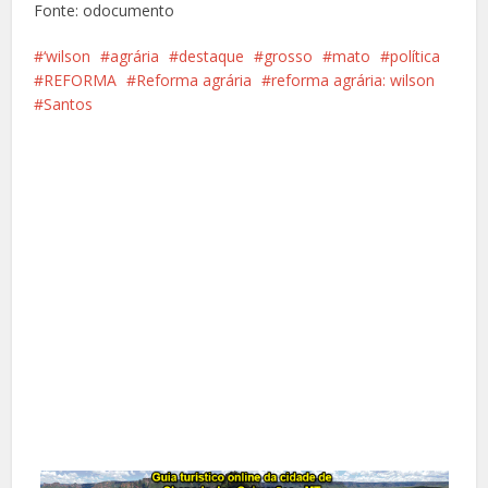
Fonte: odocumento
‘wilson
agrária
destaque
grosso
mato
política
REFORMA
Reforma agrária
reforma agrária: wilson
Santos
Facebook
X
Pinterest
Google+
LinkedIn
Whatsapp