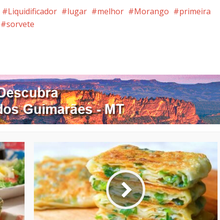
Liquidificador
lugar
melhor
Morango
primeira
sorvete
nterest
Google+
LinkedIn
Whatsapp