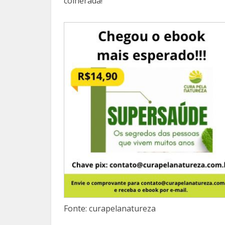
colherada!
Fonte: curapelanatureza