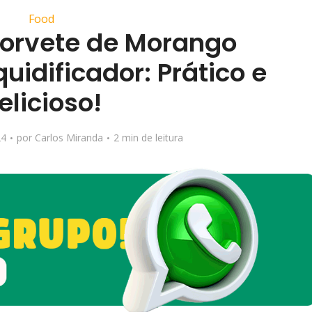
Food
Sorvete de Morango
uidificador: Prático e
elicioso!
24
por
Carlos Miranda
2 min de leitura