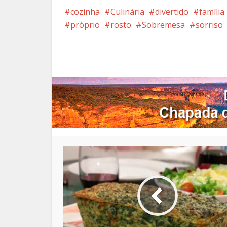
cozinha
Culinária
divertido
família
próprio
rosto
Sobremesa
sorriso
Facebook
X
Pi