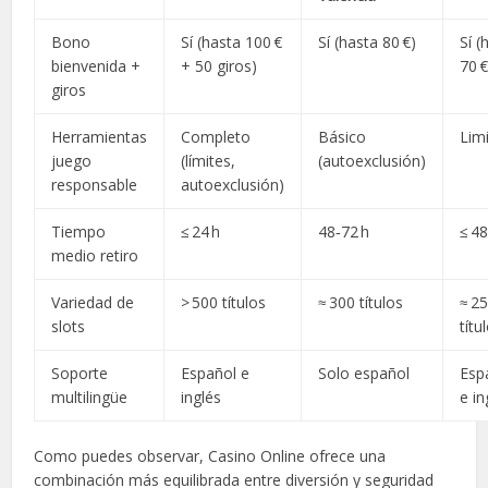
Bono
Sí (hasta 100 €
Sí (hasta 80 €)
Sí (
bienvenida +
+ 50 giros)
70 €
giros
Herramientas
Completo
Básico
Lim
juego
(límites,
(autoexclusión)
responsable
autoexclusión)
Tiempo
≤ 24 h
48‑72 h
≤ 48
medio retiro
Variedad de
> 500 títulos
≈ 300 títulos
≈ 2
slots
títu
Soporte
Español e
Solo español
Esp
multilingüe
inglés
e in
Como puedes observar, Casino Online ofrece una
combinación más equilibrada entre diversión y seguridad