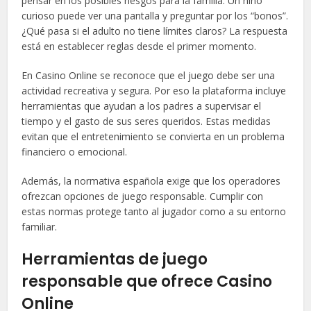
pensar en los posibles riesgos para la familia. Un niño
curioso puede ver una pantalla y preguntar por los “bonos”.
¿Qué pasa si el adulto no tiene límites claros? La respuesta
está en establecer reglas desde el primer momento.
En Casino Online se reconoce que el juego debe ser una
actividad recreativa y segura. Por eso la plataforma incluye
herramientas que ayudan a los padres a supervisar el
tiempo y el gasto de sus seres queridos. Estas medidas
evitan que el entretenimiento se convierta en un problema
financiero o emocional.
Además, la normativa española exige que los operadores
ofrezcan opciones de juego responsable. Cumplir con
estas normas protege tanto al jugador como a su entorno
familiar.
Herramientas de juego
responsable que ofrece Casino
Online