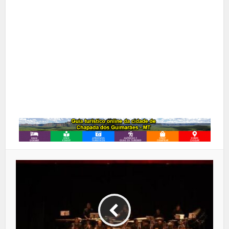
Pinterest
Google+
LinkedIn
Whatsapp