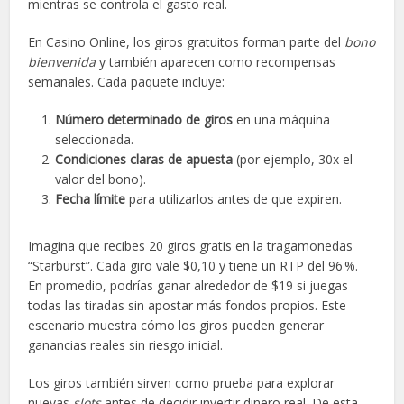
mientras se controla el gasto real.
En Casino Online, los giros gratuitos forman parte del
bono
bienvenida
y también aparecen como recompensas
semanales. Cada paquete incluye:
Número determinado de giros
en una máquina
seleccionada.
Condiciones claras de apuesta
(por ejemplo, 30x el
valor del bono).
Fecha límite
para utilizarlos antes de que expiren.
Imagina que recibes 20 giros gratis en la tragamonedas
“Starburst”. Cada giro vale $0,10 y tiene un RTP del 96 %.
En promedio, podrías ganar alrededor de $19 si juegas
todas las tiradas sin apostar más fondos propios. Este
escenario muestra cómo los giros pueden generar
ganancias reales sin riesgo inicial.
Los giros también sirven como prueba para explorar
nuevas
slots
antes de decidir invertir dinero real. De esta