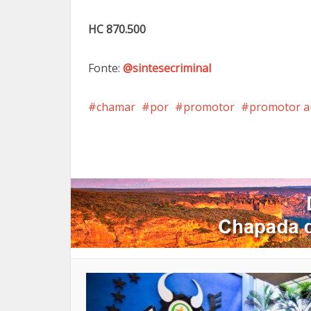
HC 870.500
Fonte:
@sintesecriminal
chamar
por
promotor
promotor a
Facebook
X
Pi