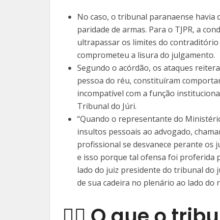
No caso, o tribunal paranaense havia 
paridade de armas. Para o TJPR, a cond
ultrapassar os limites do contraditóri
comprometeu a lisura do julgamento.
Segundo o acórdão, os ataques reitera
pessoa do réu, constituíram comportam
incompatível com a função instituciona
Tribunal do Júri.
“Quando o representante do Ministério
insultos pessoais ao advogado, chama
profissional se desvanece perante os j
e isso porque tal ofensa foi proferida 
lado do juiz presidente do tribunal do
de sua cadeira no plenário ao lado do 
👨‍⚖️ O que o tri