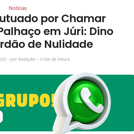
Notícias
Autuado por Chamar
alhaço em Júri: Dino
rdão de Nulidade
025
por
Redação
3 min de leitura