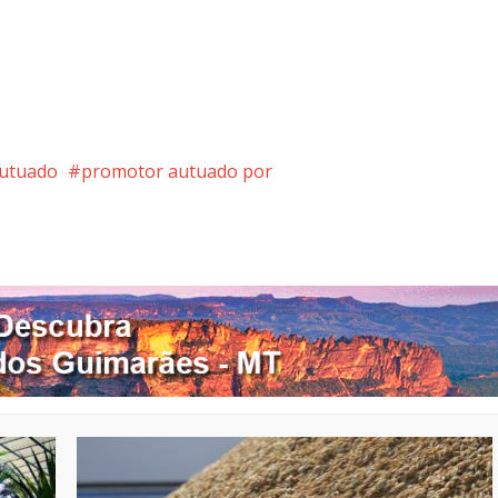
utuado
promotor autuado por
nterest
Google+
LinkedIn
Whatsapp