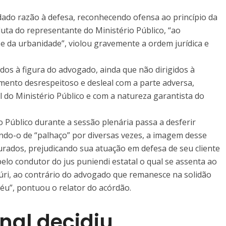
dado razão à defesa, reconhecendo ofensa ao princípio da
uta do representante do Ministério Público, “ao
o e da urbanidade”, violou gravemente a ordem jurídica e
dos à figura do advogado, ainda que não dirigidos à
ento desrespeitoso e desleal com a parte adversa,
l do Ministério Público e com a natureza garantista do
 Público durante a sessão plenária passa a desferir
ndo-o de “palhaço” por diversas vezes, a imagem desse
urados, prejudicando sua atuação em defesa de seu cliente
pelo condutor do jus puniendi estatal o qual se assenta ao
 júri, ao contrário do advogado que remanesce na solidão
réu”, pontuou o relator do acórdão.
bunal decidiu