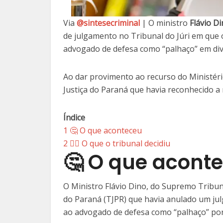
Via
@sintesecriminal
| O ministro
Flávio D
de julgamento no Tribunal do Júri em que o
advogado de defesa como “palhaço” em div
Ao dar provimento ao recurso do Ministéri
Justiça do Paraná que havia reconhecido a 
Índice
1
🤔 O que aconteceu
2
👨‍⚖️ O que o tribunal decidiu
🤔 O que acont
O Ministro Flávio Dino, do Supremo Tribun
do Paraná (TJPR) que havia anulado um jul
ao advogado de defesa como “palhaço” por