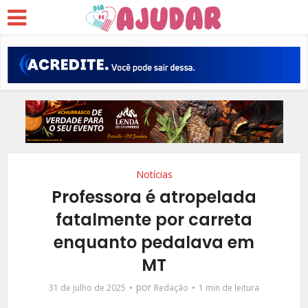
Notícias
Professora é atropelada
fatalmente por carreta
enquanto pedalava em
MT
por
31 de julho de 2025
Redação
1 min de leitura