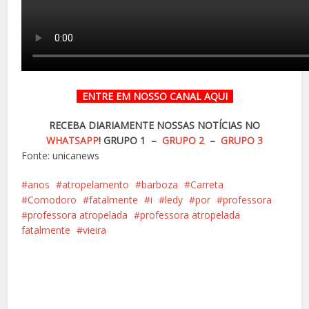
ENTRE EM NOSSO CANAL
AQUI
RECEBA DIARIAMENTE NOSSAS NOTÍCIAS NO
WHATSAPP
!
GRUPO 1 –
GRUPO 2
–
GRUPO 3
Fonte: unicanews
anos
atropelamento
barboza
Carreta
Comodoro
fatalmente
i
ledy
por
professora
professora atropelada
professora atropelada
fatalmente
vieira
Facebook
X