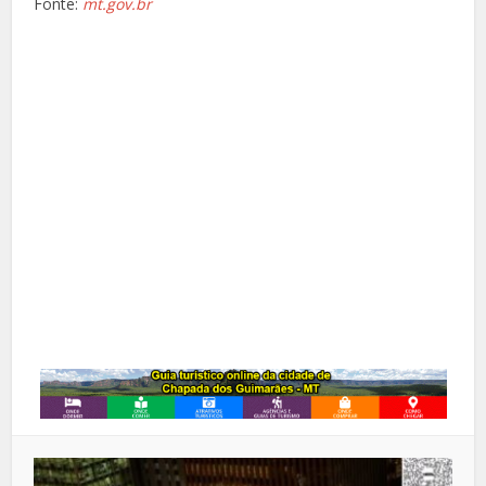
Fonte:
mt.gov.br
Facebook
X
Pinterest
Google+
LinkedIn
Whatsapp