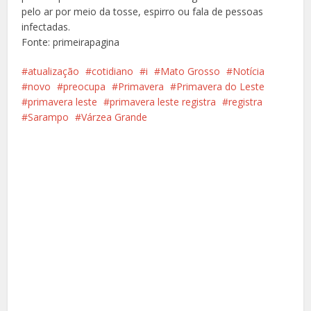
pelo ar por meio da tosse, espirro ou fala de pessoas
infectadas.
Fonte: primeirapagina
atualização
cotidiano
i
Mato Grosso
Notícia
novo
preocupa
Primavera
Primavera do Leste
primavera leste
primavera leste registra
registra
Sarampo
Várzea Grande
Facebook
X
Pinterest
Google+
LinkedIn