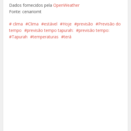
Dados fornecidos pela
OpenWeather
Fonte: cenariomt
️ clima
Clima
estável
Hoje
previsão
Previsão do
tempo
previsão tempo tapurah:
previsão tempo:
Tapurah
temperaturas
terá
Facebook
X
Pinterest
Google+
LinkedIn
Whatsapp