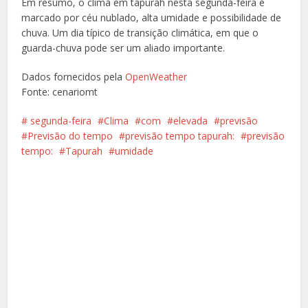
Em resumo, o clima em tapurah nesta segunda-feira é
marcado por céu nublado, alta umidade e possibilidade de
chuva. Um dia típico de transição climática, em que o
guarda-chuva pode ser um aliado importante.
Dados fornecidos pela
OpenWeather
Fonte: cenariomt
️️ segunda-feira
Clima
com
elevada
previsão
Previsão do tempo
previsão tempo tapurah:
previsão
tempo:
Tapurah
umidade
Facebook
X
Pinterest
Google+