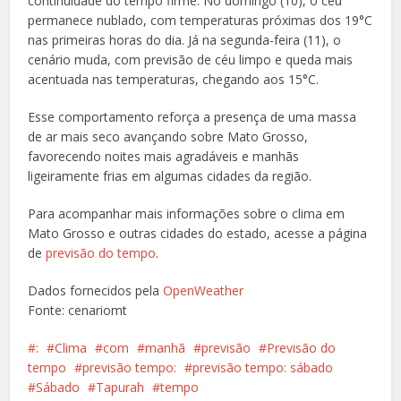
continuidade do tempo firme. No domingo (10), o céu
permanece nublado, com temperaturas próximas dos 19°C
nas primeiras horas do dia. Já na segunda-feira (11), o
cenário muda, com previsão de céu limpo e queda mais
acentuada nas temperaturas, chegando aos 15°C.
Esse comportamento reforça a presença de uma massa
de ar mais seco avançando sobre Mato Grosso,
favorecendo noites mais agradáveis e manhãs
ligeiramente frias em algumas cidades da região.
Para acompanhar mais informações sobre o clima em
Mato Grosso e outras cidades do estado, acesse a página
de
previsão do tempo
.
Dados fornecidos pela
OpenWeather
Fonte: cenariomt
‍️‍️:
Clima
com
manhã
previsão
Previsão do
tempo
previsão tempo:
previsão tempo: sábado
Sábado
Tapurah
tempo