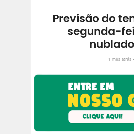
Previsão do t
segunda-fei
nublado
1 mês atrás