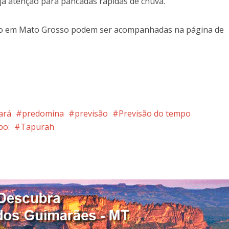
aja atenção para pancadas rápidas de chuva.
po em Mato Grosso podem ser acompanhadas na página de
ará
predomina
previsão
Previsão do tempo
po:
Tapurah
nterest
Google+
LinkedIn
Whatsapp