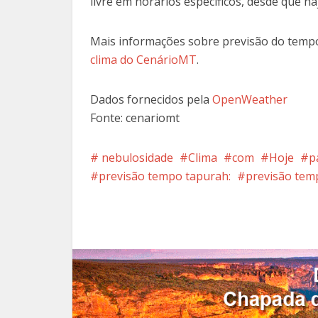
livre em horários específicos, desde que h
Mais informações sobre previsão do tem
clima do CenárioMT
.
Dados fornecidos pela
OpenWeather
Fonte: cenariomt
️️ nebulosidade
Clima
com
Hoje
p
previsão tempo tapurah:
previsão tem
Facebook
X
Pi