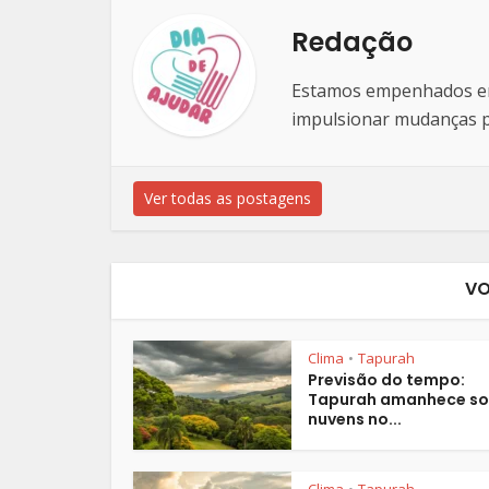
Redação
Estamos empenhados em 
impulsionar mudanças po
Ver todas as postagens
VO
Clima
Tapurah
•
Previsão do tempo:
Tapurah amanhece s
nuvens no...