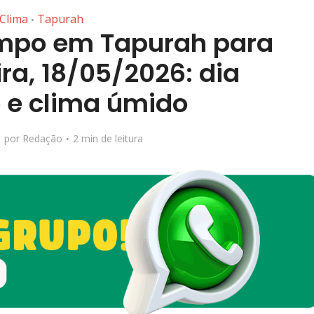
Clima
Tapurah
•
empo em Tapurah para
ra, 18/05/2026: dia
 e clima úmido
por
Redação
2 min de leitura