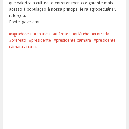
que valoriza a cultura, o entretenimento e garante mais
acesso à população à nossa principal feira agropecuária”,
reforçou.
Fonte: gazetamt
agradeceu
anuncia
Câmara
Cláudio
Entrada
prefeito
presidente
presidente câmara
presidente
câmara anuncia
Facebook
X
Pinterest
Google+
LinkedIn