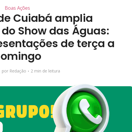
Boas Ações
 de Cuiabá amplia
do Show das Águas:
esentações de terça a
domingo
por
Redação
2 min de leitura