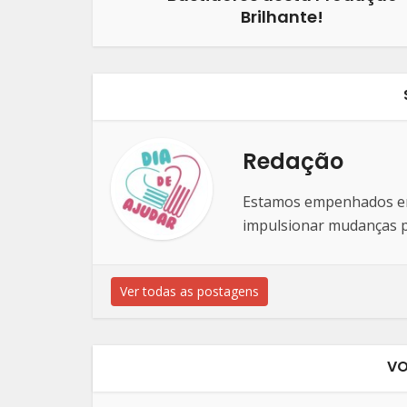
Brilhante!
Redação
Estamos empenhados em 
impulsionar mudanças po
Ver todas as postagens
VO