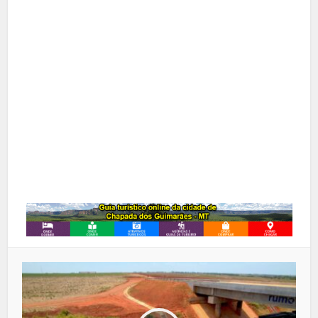
X
Pinterest
Google+
LinkedIn
Whatsapp