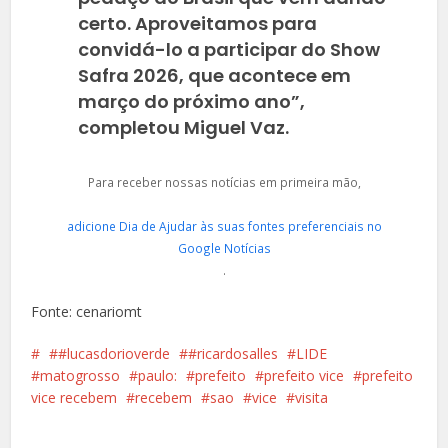
certo. Aproveitamos para
convidá-lo a participar do Show
Safra 2026, que acontece em
março do próximo ano”,
completou Miguel Vaz.
Para receber nossas notícias em primeira mão,
adicione Dia de Ajudar às suas fontes preferenciais no
Google Notícias
.
Fonte: cenariomt
#lucasdorioverde
#ricardosalles
LIDE
matogrosso
paulo:
prefeito
prefeito vice
prefeito
vice recebem
recebem
sao
vice
visita
Facebook