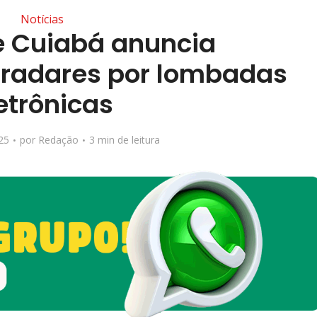
Notícias
de Cuiabá anuncia
e radares por lombadas
etrônicas
25
por
Redação
3 min de leitura