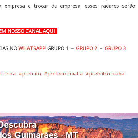
da empresa e trocar de empresa, esses radares serão
EM NOSSO CANAL
AQUI
CIAS NO
WHATSAPP
!
GRUPO 1 –
GRUPO 2
–
GRUPO 3
trônica
prefeito
prefeito cuiabá
prefeito cuiabá
nterest
Google+
LinkedIn
Whatsapp