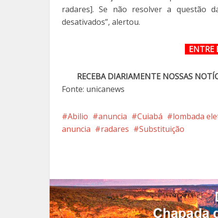
radares]. Se não resolver a questão 
desativados”, alertou.
ENTRE 
RECEBA DIARIAMENTE NOSSAS NOTÍ
Fonte: unicanews
Abilio
anuncia
Cuiabá
lombada ele
anuncia
radares
Substituição
Facebook
X
Pi