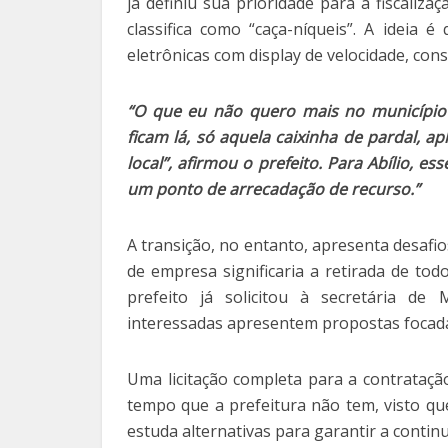
já definiu sua prioridade para a fiscaliza
classifica como “caça-níqueis”. A ideia 
eletrônicas com display de velocidade, con
“O que eu não quero mais no município 
ficam lá, só aquela caixinha de pardal, 
local”, afirmou o prefeito. Para Abílio, e
um ponto de arrecadação de recurso.”
A transição, no entanto, apresenta desafi
de empresa significaria a retirada de to
prefeito já solicitou à secretária de
interessadas apresentem propostas focada
Uma licitação completa para a contrataç
tempo que a prefeitura não tem, visto que
estuda alternativas para garantir a continu