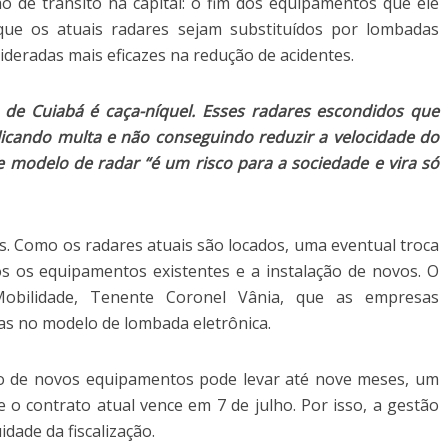
ção de trânsito na capital: o fim dos equipamentos que ele
é que os atuais radares sejam substituídos por lombadas
sideradas mais eficazes na redução de acidentes.
de Cuiabá é caça-níquel. Esses radares escondidos que
aplicando multa e não conseguindo reduzir a velocidade do
sse modelo de radar “é um risco para a sociedade e vira só
os. Como os radares atuais são locados, uma eventual troca
dos os equipamentos existentes e a instalação de novos. O
 Mobilidade, Tenente Coronel Vânia, que as empresas
s no modelo de lombada eletrônica.
ão de novos equipamentos pode levar até nove meses, um
 o contrato atual vence em 7 de julho. Por isso, a gestão
idade da fiscalização.