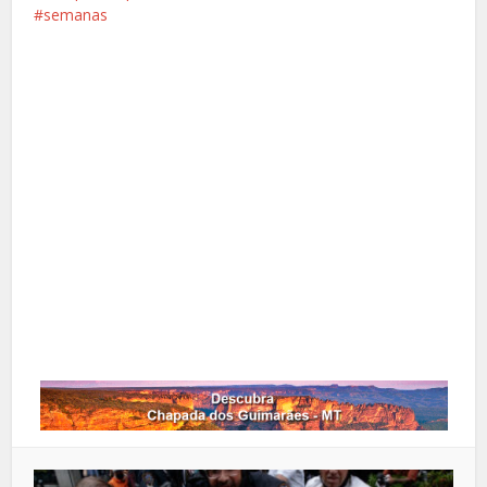
semanas
Facebook
X
Pinterest
Google+
LinkedIn
Whatsapp