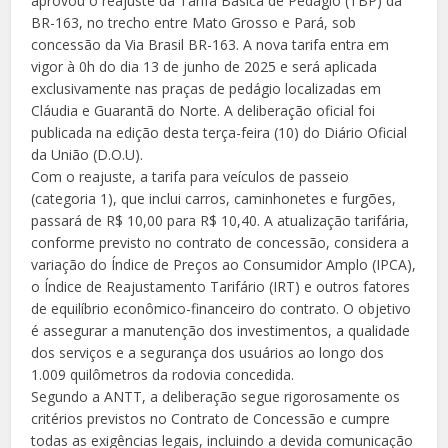
aprovou o reajuste da Tarifa Básica de Pedágio (TBP) da
BR-163, no trecho entre Mato Grosso e Pará, sob
concessão da Via Brasil BR-163. A nova tarifa entra em
vigor à 0h do dia 13 de junho de 2025 e será aplicada
exclusivamente nas praças de pedágio localizadas em
Cláudia e Guarantã do Norte. A deliberação oficial foi
publicada na edição desta terça-feira (10) do Diário Oficial
da União (D.O.U).
Com o reajuste, a tarifa para veículos de passeio
(categoria 1), que inclui carros, caminhonetes e furgões,
passará de R$ 10,00 para R$ 10,40. A atualização tarifária,
conforme previsto no contrato de concessão, considera a
variação do Índice de Preços ao Consumidor Amplo (IPCA),
o Índice de Reajustamento Tarifário (IRT) e outros fatores
de equilíbrio econômico-financeiro do contrato. O objetivo
é assegurar a manutenção dos investimentos, a qualidade
dos serviços e a segurança dos usuários ao longo dos
1.009 quilômetros da rodovia concedida.
Segundo a ANTT, a deliberação segue rigorosamente os
critérios previstos no Contrato de Concessão e cumpre
todas as exigências legais, incluindo a devida comunicação