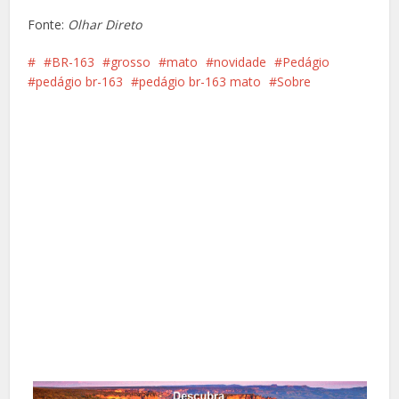
Fonte:
Olhar Direto
BR-163
grosso
mato
novidade
Pedágio
pedágio br-163
pedágio br-163 mato
Sobre
Facebook
X
Pinterest
Google+
LinkedIn
Whatsapp