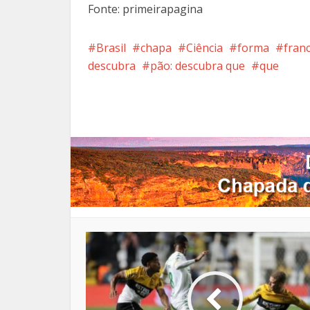
Fonte: primeirapagina
Brasil
chapa
Ciência
forma
fran
descubra
pão: descubra que
que
Facebook
X
Pi