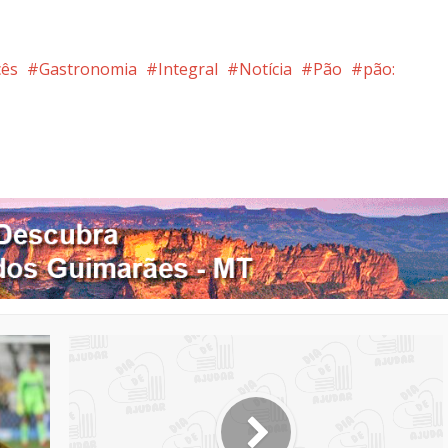
cês
Gastronomia
Integral
Notícia
Pão
pão:
nterest
Google+
LinkedIn
Whatsapp