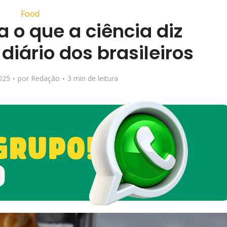
Food
 o que a ciência diz
diário dos brasileiros
025
por
Redação
3 min de leitura