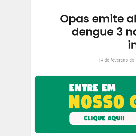
Opas emite a
dengue 3 n
i
14 de fevereiro de