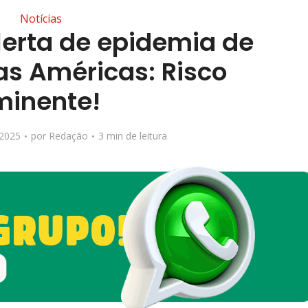
Notícias
lerta de epidemia de
as Américas: Risco
minente!
 2025
por
Redação
3 min de leitura