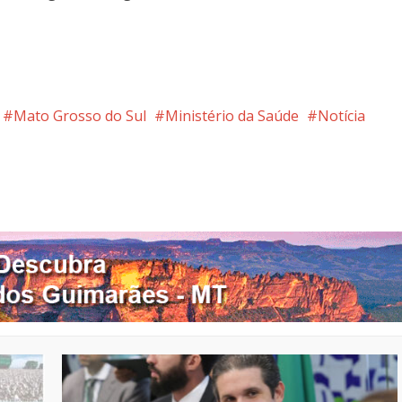
Mato Grosso do Sul
Ministério da Saúde
Notícia
nterest
Google+
LinkedIn
Whatsapp