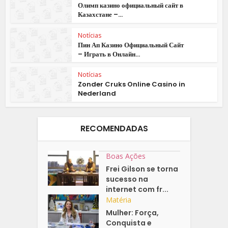
Олимп казино официальный сайт в
Казахстане –...
Notícias
Пин Ап Казино Официальный Сайт
– Играть в Онлайн...
Notícias
Zonder Cruks Online Casino in
Nederland
RECOMENDADAS
Boas Ações
Frei Gilson se torna
sucesso na
internet com fr...
Matéria
Mulher: Força,
Conquista e