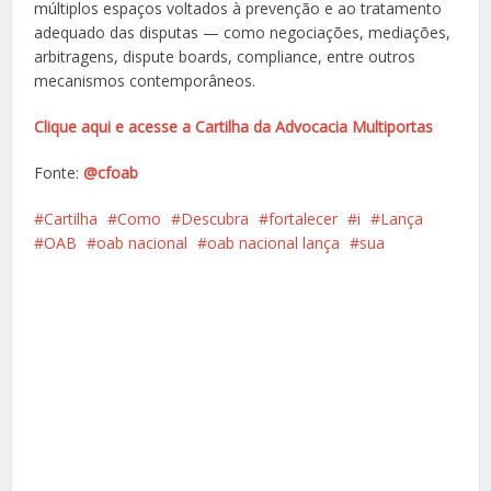
múltiplos espaços voltados à prevenção e ao tratamento
adequado das disputas — como negociações, mediações,
arbitragens, dispute boards, compliance, entre outros
mecanismos contemporâneos.
Clique aqui e acesse a Cartilha da Advocacia Multiportas
Fonte:
@cfoab
Cartilha
Como
Descubra
fortalecer
i
Lança
OAB
oab nacional
oab nacional lança
sua
Facebook
X
Pinterest
Google+