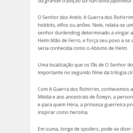
da grande tradição da narrativa japonesa”
O Senhor dos Anéis: A Guerra dos Rohirri
hobbits, elfos ou anões. Nele, relata-se 
senhor dunlending determinado a vingar a m
Helm Mão de Ferro, e força seu povo a se 
seria conhecida como o Abismo de Helm.
Uma localização que os fãs de O Senhor 
importante no segundo filme da trilogia cin
Com A Guerra dos Rohirrim, conhecemos a 
Média e aos ancestrais de Éowyn, a perso
e para quem Héra, a princesa guerreira pr
inspirar como heroína.
Em suma, longe de spoilers, pode-se dizer