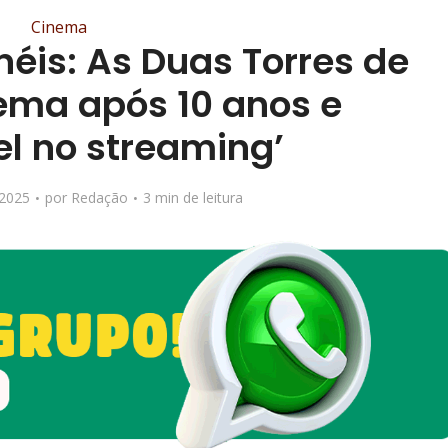
Cinema
néis: As Duas Torres de
nema após 10 anos e
el no streaming’
 2025
por
Redação
3 min de leitura