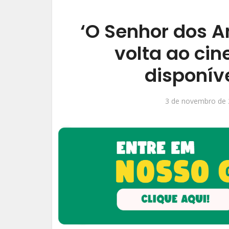
‘O Senhor dos A
volta ao ci
disponív
3 de novembro de