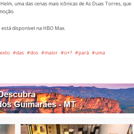
e Helm, uma das cenas mais icônicas de As Duas Torres, que
moção.
 está disponível na HBO Max.
exto
das
dos
maior
o+?
pará
uma
nterest
Google+
LinkedIn
Whatsapp