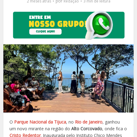
por
2 meses atrás
Redação
3 min de leitura
O
Parque Nacional da Tijuca
, no
Rio de Janeiro
, ganhou
um novo mirante na região do
Alto Corcovado
, onde fica o
Cristo Redentor
. Inaugurada pelo Instituto Chico Mendes