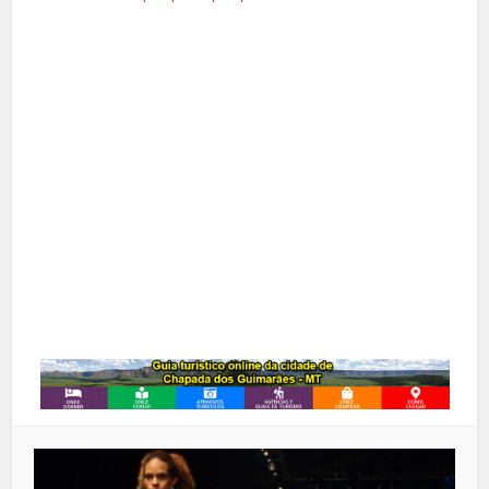
Facebook
X
Pinterest
Google+
LinkedIn
Whatsapp