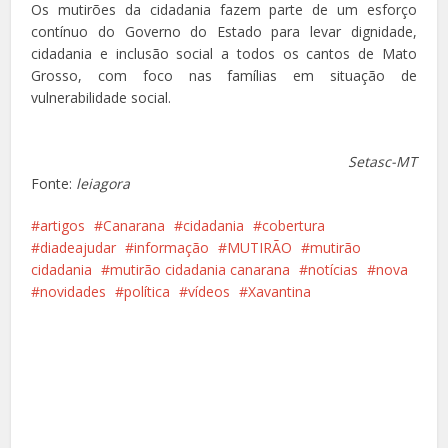
Os mutirões da cidadania fazem parte de um esforço
contínuo do Governo do Estado para levar dignidade,
cidadania e inclusão social a todos os cantos de Mato
Grosso, com foco nas famílias em situação de
vulnerabilidade social.
Setasc-MT
Fonte:
leiagora
artigos
Canarana
cidadania
cobertura
diadeajudar
informação
MUTIRÃO
mutirão
cidadania
mutirão cidadania canarana
notícias
nova
novidades
política
vídeos
Xavantina
Facebook
X
Pinterest