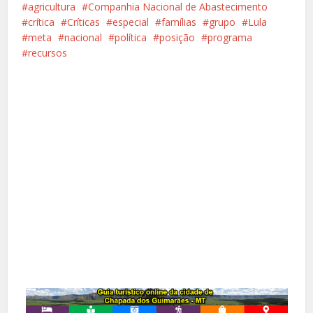
agricultura
Companhia Nacional de Abastecimento
crítica
Críticas
especial
famílias
grupo
Lula
meta
nacional
política
posição
programa
recursos
Facebook
X
Pinterest
Google+
LinkedIn
Whatsapp