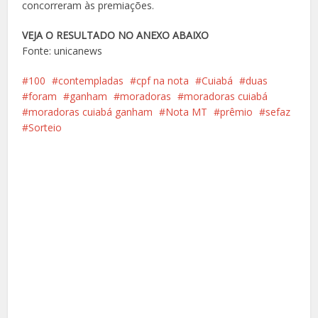
concorreram às premiações.
VEJA O RESULTADO NO ANEXO ABAIXO
Fonte: unicanews
100
contempladas
cpf na nota
Cuiabá
duas
foram
ganham
moradoras
moradoras cuiabá
moradoras cuiabá ganham
Nota MT
prêmio
sefaz
Sorteio
Facebook
X
Pinterest
Google+
LinkedIn