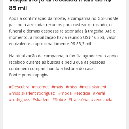
85 mil
Após a confirmação da morte, a campanha no GoFundMe
passou a arrecadar recursos para custear o traslado, o
funeral e demais despesas relacionadas à tragédia. Até o
momento, a mobilização havia reunido US$ 16.353, valor
equivalente a aproximadamente R$ 85,3 mil.
Na atualização da campanha, a família agradeceu o apoio
recebido durante as buscas e pediu que as pessoas
continuem compartilhando a história do casal.
Fonte: primeirapagina
Descubra
internet
mais
miss
miss skarlent
miss skarlent rodríguez:
moda
Notícia
Perfil
rodríguez:
skarlent
Sobre
trajetória
venezuela
Facebook
X