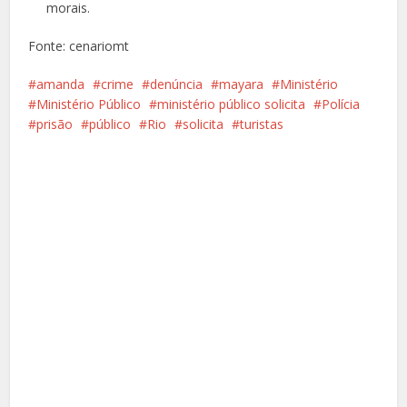
morais.
Fonte: cenariomt
amanda
crime
denúncia
mayara
Ministério
Ministério Público
ministério público solicita
Polícia
prisão
público
Rio
solicita
turistas
Facebook
X
Pinterest
Google+
LinkedIn
Whatsapp