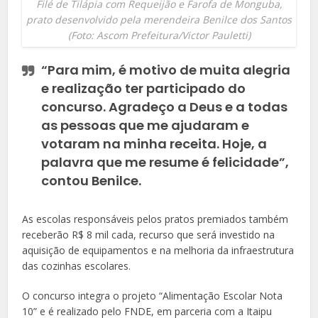
Filé de Tilápia com Requeijão e Farofa de Monguba,
prato desenvolvido pela merendeira Benilce dos Santos
(Foto: Ascom Prefeitura/Victor Pauletti)
“Para mim, é motivo de muita alegria
e realização ter participado do
concurso. Agradeço a Deus e a todas
as pessoas que me ajudaram e
votaram na minha receita. Hoje, a
palavra que me resume é felicidade”,
contou Benilce.
As escolas responsáveis pelos pratos premiados também
receberão R$ 8 mil cada, recurso que será investido na
aquisição de equipamentos e na melhoria da infraestrutura
das cozinhas escolares.
O concurso integra o projeto “Alimentação Escolar Nota
10” e é realizado pelo FNDE, em parceria com a Itaipu