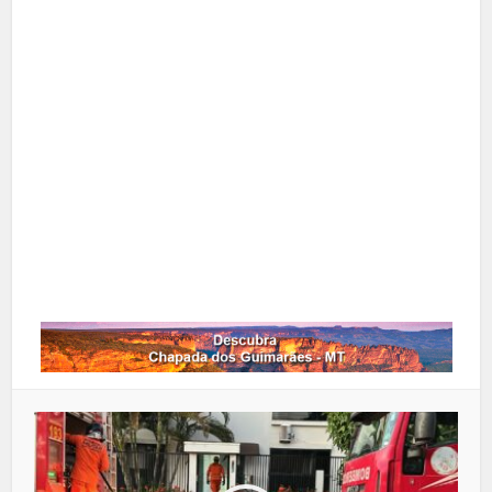
X
Pinterest
Google+
LinkedIn
Whatsapp