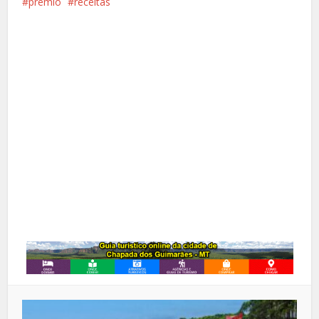
prêmio
receitas
Facebook
X
Pinterest
Google+
LinkedIn
Whatsapp