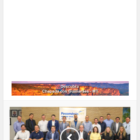
X
Pinterest
Google+
LinkedIn
Whatsapp