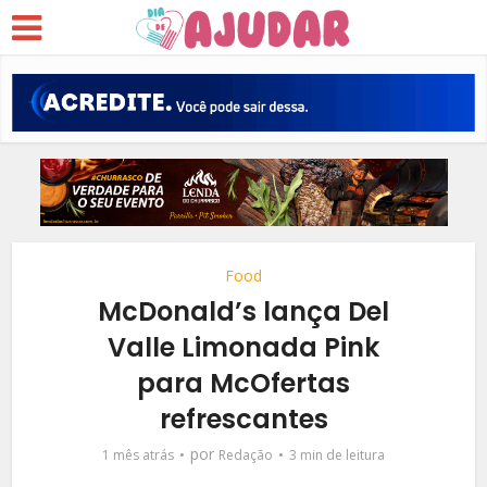
Food
McDonald’s lança Del
Valle Limonada Pink
para McOfertas
refrescantes
por
1 mês atrás
Redação
3 min de leitura