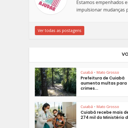
Estamos empenhados em 
impulsionar mudanças po
Ver todas as postagens
VO
Cuiabá
Mato Grosso
•
Prefeitura de Cuiabá
aumenta multas para
crimes...
Cuiabá
Mato Grosso
•
Cuiabá recebe mais d
274 mil do Ministério d