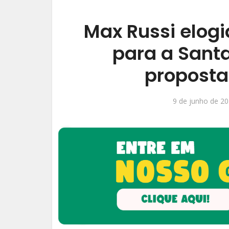
Max Russi elog
para a San
proposta
9 de junho de 2