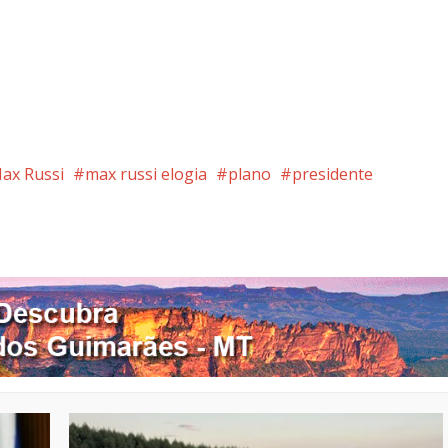
ax Russi
max russi elogia
plano
presidente
nterest
Google+
LinkedIn
Whatsapp