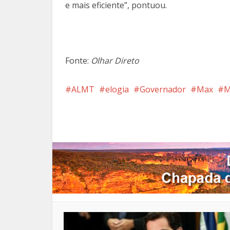
e mais eficiente”, pontuou.
Fonte:
Olhar Direto
ALMT
elogia
Governador
Max
M
Facebook
X
Pi