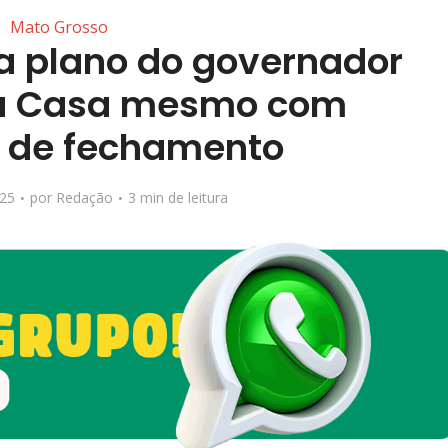
Mato Grosso
ia plano do governador
ta Casa mesmo com
 de fechamento
025
por
Redação
3 min de leitura