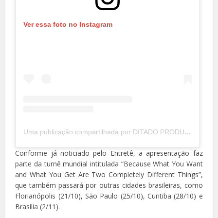
Ver essa foto no Instagram
Uma publicação compartilhada por DITADO PRODUÇÕES 🎵 (@ditadoproducoes)
Conforme já noticiado pelo
Entretê
, a apresentação faz
parte da turnê mundial intitulada “Because What You Want
and What You Get Are Two Completely Different Things”,
que também passará por outras cidades brasileiras, como
Florianópolis (21/10), São Paulo (25/10), Curitiba (28/10) e
Brasília (2/11).