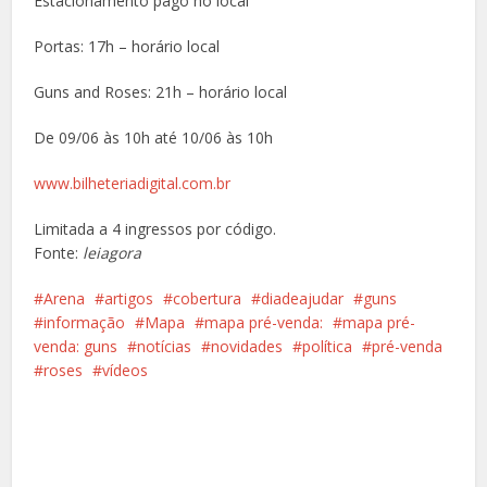
Estacionamento pago no local
Portas: 17h – horário local
Guns and Roses: 21h – horário local
De 09/06 às 10h até 10/06 às 10h
www.bilheteriadigital.com.br
Limitada a 4 ingressos por código.
Fonte:
leiagora
Arena
artigos
cobertura
diadeajudar
guns
informação
Mapa
mapa pré-venda:
mapa pré-
venda: guns
notícias
novidades
política
pré-venda
roses
vídeos
Facebook
X