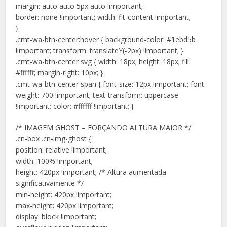
margin: auto auto 5px auto !important;
border: none !important; width: fit-content !important;
}
.cmt-wa-btn-center:hover { background-color: #1ebd5b
!important; transform: translateY(-2px) !important; }
.cmt-wa-btn-center svg { width: 18px; height: 18px; fill:
#ffffff; margin-right: 10px; }
.cmt-wa-btn-center span { font-size: 12px !important; font-
weight: 700 !important; text-transform: uppercase
!important; color: #ffffff !important; }
/* IMAGEM GHOST – FORÇANDO ALTURA MAIOR */
.cn-box .cn-img-ghost {
position: relative !important;
width: 100% !important;
height: 420px !important; /* Altura aumentada
significativamente */
min-height: 420px !important;
max-height: 420px !important;
display: block !important;