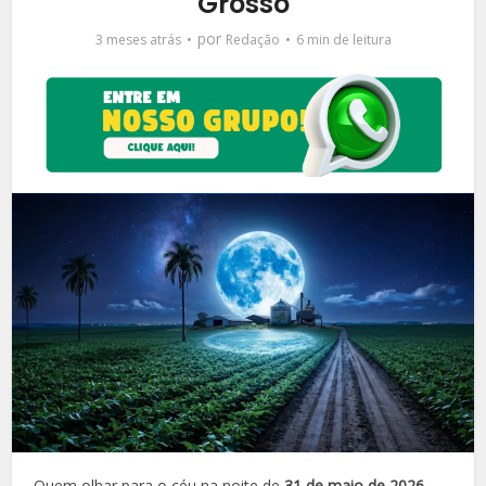
Grosso
por
3 meses atrás
Redação
6 min de leitura
Quem olhar para o céu na noite de
31 de maio de 2026