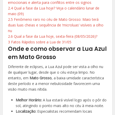
emocionais e alerta para conflitos entre os signos
2.4
Qual a fase da Lua hoje? Veja o calendário lunar de
maio (09)
2.5
Fenômeno raro no céu de Mato Grosso: Maio terá
duas luas cheias e sequência de ‘microluas’ visíveis a olho
nu
2.6
Qual a fase da Lua hoje, sexta-feira (08/05/2026)?
3
Fatos Rápidos sobre a Lua de 31/05
Onde e como observar a Lua Azul
em Mato Grosso
Diferente de eclipses, a Lua Azul pode ser vista a olho nu
de qualquer lugar, desde que o céu esteja limpo. No
entanto, em
Mato Grosso
, a baixa umidade característica
deste período e a menor nebulosidade favorecem uma
visão muito mais nítida.
Melhor Horário:
A lua estará visível logo após o pôr do
sol, atingindo o ponto mais alto no céu à meia-noite.
Localização:
Especialistas recomendam locais