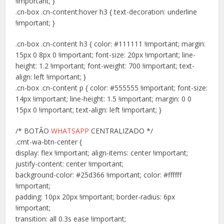
!important; }
.cn-box .cn-content:hover h3 { text-decoration: underline
!important; }
.cn-box .cn-content h3 { color: #111111 !important; margin:
15px 0 8px 0 !important; font-size: 20px !important; line-
height: 1.2 !important; font-weight: 700 !important; text-
align: left !important; }
.cn-box .cn-content p { color: #555555 !important; font-size:
14px !important; line-height: 1.5 !important; margin: 0 0
15px 0 !important; text-align: left !important; }
/* BOTÃO
WHATSAPP
CENTRALIZADO */
.cmt-wa-btn-center {
display: flex !important; align-items: center !important;
justify-content: center !important;
background-color: #25d366 !important; color: #ffffff
!important;
padding: 10px 20px !important; border-radius: 6px
!important;
transition: all 0.3s ease !important;