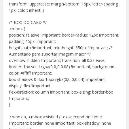
transform: uppercase; margin-bottom: 15px; letter-spacing:
1px; color: inherit; }
/* BOX DO CARD */
.cn-box {
position: relative !important; border-radius: 12px !important;
padding: 15px !important;
height: auto !important; min-height: 650px !important; /*
Aumentado para suportar imagem maior */
overflow: hidden !important; transition: all 0.3s ease;
border: 1px solid rgba(0,0,0,0.08) !important; background-
color: #ffffff !important;
box-shadow: 0 4px 15px rgba(0,0,0,0.04) !important;
display: flex !important;
flex-direction: column !important; box-sizing: border-box
!important;
}
.cn-box a, .cn-box a:visited { text-decoration: none
!important; border: none !important; box-shadow: none