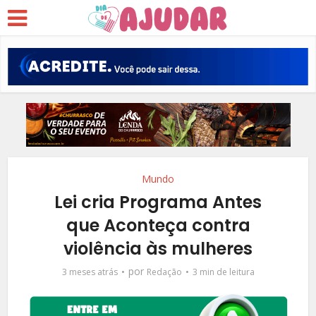
Mundo
Lei cria Programa Antes
que Aconteça contra
violência às mulheres
por
3 meses atrás
Redação
3 min de leitura