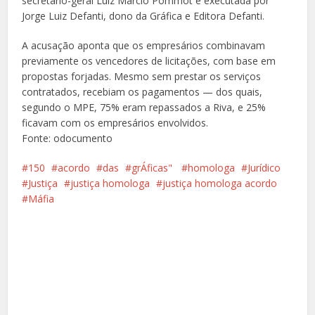
secretário-geral Luiz Márcio Pommot e executada por
Jorge Luiz Defanti, dono da Gráfica e Editora Defanti.
A acusação aponta que os empresários combinavam
previamente os vencedores de licitações, com base em
propostas forjadas. Mesmo sem prestar os serviços
contratados, recebiam os pagamentos — dos quais,
segundo o MPE, 75% eram repassados a Riva, e 25%
ficavam com os empresários envolvidos.
Fonte: odocumento
150
acordo
das
grÁficas" ️
homologa
Jurídico
Justiça
justiça homologa
justiça homologa acordo
Máfia
Facebook
X
Pinterest