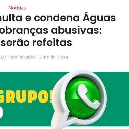
Notícias
multa e condena Águas
cobranças abusivas:
serão refeitas
2026
por
Redação
2 min de leitura