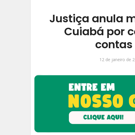
Justiça anula 
Cuiabá por 
contas 
12 de janeiro de 