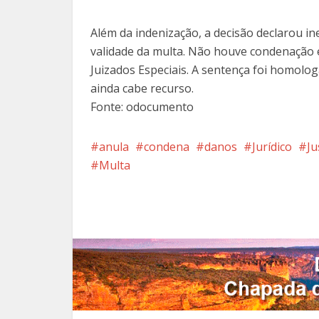
Além da indenização, a decisão declarou in
validade da multa. Não houve condenação 
Juizados Especiais. A sentença foi homolog
ainda cabe recurso.
Fonte: odocumento
anula
condena
danos
Jurídico
Ju
Multa
Facebook
X
Pi