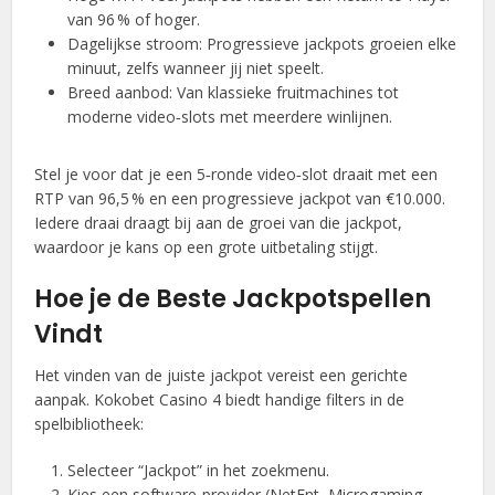
van 96 % of hoger.
Dagelijkse stroom: Progressieve jackpots groeien elke
minuut, zelfs wanneer jij niet speelt.
Breed aanbod: Van klassieke fruitmachines tot
moderne video‑slots met meerdere winlijnen.
Stel je voor dat je een 5‑ronde video‑slot draait met een
RTP van 96,5 % en een progressieve jackpot van €10.000.
Iedere draai draagt bij aan de groei van die jackpot,
waardoor je kans op een grote uitbetaling stijgt.
Hoe je de Beste Jackpotspellen
Vindt
Het vinden van de juiste jackpot vereist een gerichte
aanpak. Kokobet Casino 4 biedt handige filters in de
spelbibliotheek:
Selecteer “Jackpot” in het zoekmenu.
Kies een software‑provider (NetEnt, Microgaming,