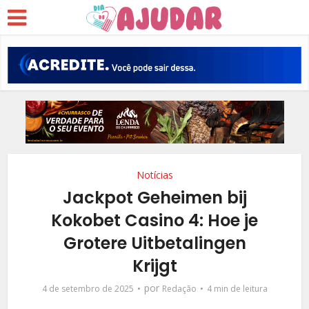
Notícias
Jackpot Geheimen bij
Kokobet Casino 4: Hoe je
Grotere Uitbetalingen
Krijgt
por
4 de setembro de 2025
Redação
4 min de leitura