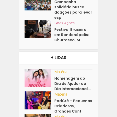
Campanha
solidária busca
doações para levar
esp...
Boas Ações
Festival Braseiro
em Rondonópolis:
Churrasco, M...
+ LIDAS
Matéria
Homenagem do
Dia de Ajudar ao
Dia Internacional...
Matéria
PodCrê – Pequenas
Criadoras,
Grandes Cont...
Matéria