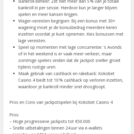
Bankroll‑beheer: Zet niet meer dan 5 % van je totale
bankroll in per sessie. Hierdoor kun je langer blijven
spelen en meer kansen krijgen.
Wager‑vereisten begrijpen: Bij een bonus met 30×
wagering moet je de bonusbedrag meerdere keren
inzetten voordat je kunt opnemen. Kies bonussen met
lage vereisten.
Speel op momenten met lage concurrentie: ‘s Avonds
of in het weekend is er vaak meer verkeer, maar
sommige spelers vinden dat de jackpot sneller groeit
tijdens rustige uren.
Maak gebruik van cashback en rakeback: Kokobet
Casino 4 biedt tot 10 % cashback op verloren inzetten,
waardoor je bankroll minder snel droogloopt.
Pros en Cons van jackpotspelen bij Kokobet Casino 4
Pros:
– Hoge progressieve jackpots tot €50.000
– Snelle uitbetalingen binnen 24 uur via e‑wallets