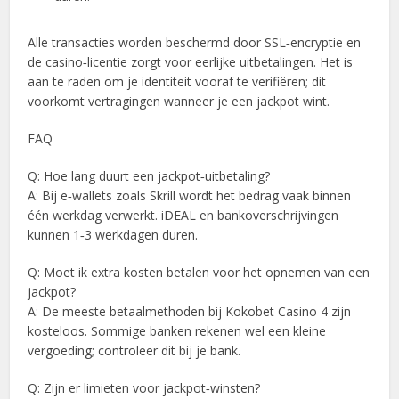
Alle transacties worden beschermd door SSL‑encryptie en
de casino‑licentie zorgt voor eerlijke uitbetalingen. Het is
aan te raden om je identiteit vooraf te verifiëren; dit
voorkomt vertragingen wanneer je een jackpot wint.
FAQ
Q: Hoe lang duurt een jackpot‑uitbetaling?
A: Bij e‑wallets zoals Skrill wordt het bedrag vaak binnen
één werkdag verwerkt. iDEAL en bankoverschrijvingen
kunnen 1‑3 werkdagen duren.
Q: Moet ik extra kosten betalen voor het opnemen van een
jackpot?
A: De meeste betaalmethoden bij Kokobet Casino 4 zijn
kosteloos. Sommige banken rekenen wel een kleine
vergoeding; controleer dit bij je bank.
Q: Zijn er limieten voor jackpot‑winsten?