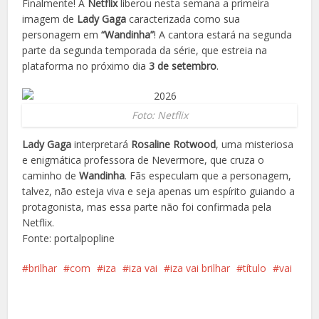
Finalmente! A
Netflix
liberou nesta semana a primeira
imagem de
Lady Gaga
caracterizada como sua
personagem em
“Wandinha”
! A cantora estará na segunda
parte da segunda temporada da série, que estreia na
plataforma no próximo dia
3 de setembro
.
Foto: Netflix
Lady Gaga
interpretará
Rosaline Rotwood
, uma misteriosa
e enigmática professora de Nevermore, que cruza o
caminho de
Wandinha
. Fãs especulam que a personagem,
talvez, não esteja viva e seja apenas um espírito guiando a
protagonista, mas essa parte não foi confirmada pela
Netflix.
Fonte: portalpopline
brilhar
com
iza
iza vai
iza vai brilhar
título
vai
Facebook