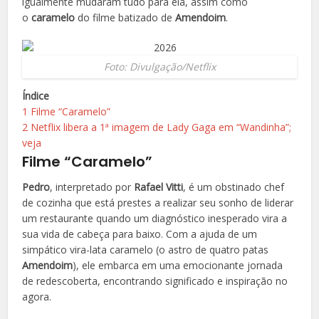
igualmente mudaram tudo para ela, assim como
o
caramelo
do filme batizado de
Amendoim
.
Foto: Divulgação/Netflix
Índice
1
Filme “Caramelo”
2
Netflix libera a 1ª imagem de Lady Gaga em “Wandinha”;
veja
Filme “Caramelo”
Pedro
, interpretado por
Rafael Vitti
, é um obstinado chef
de cozinha que está prestes a realizar seu sonho de liderar
um restaurante quando um diagnóstico inesperado vira a
sua vida de cabeça para baixo. Com a ajuda de um
simpático vira-lata caramelo (o astro de quatro patas
Amendoim
), ele embarca em uma emocionante jornada
de redescoberta, encontrando significado e inspiração no
agora.