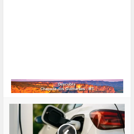
X
Pinterest
Google+
LinkedIn
Whatsapp