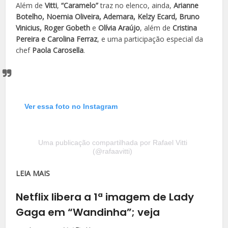
Além de
Vitti
,
“Caramelo”
traz no elenco, ainda,
Arianne
Botelho, Noemia Oliveira, Ademara, Kelzy Ecard, Bruno
Vinicius, Roger Gobeth
e
Olívia Araújo
, além de
Cristina
Pereira e Carolina Ferraz
, e uma participação especial da
chef
Paola Carosella
.
Ver essa foto no Instagram
Uma publicação compartilhada por Rafael Vitti
(@rafaavitti)
LEIA MAIS
Netflix libera a 1ª imagem de Lady
Gaga em “Wandinha”; veja