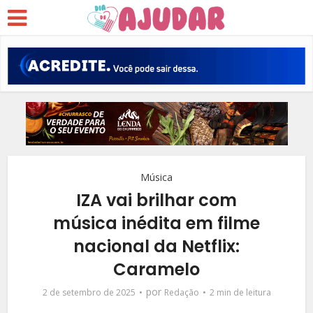
Música
IZA vai brilhar com
música inédita em filme
nacional da Netflix:
Caramelo
por
2 de setembro de 2025
Redação
2 min de leitura