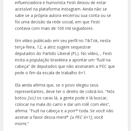
influenciadora e humorista Festi deixou de estar
acessível na plataforma Instagram. Ainda não se
sabe se a própria autora encerrou sua conta ou se
foi uma decisão da rede social, em que Festi
contava com mais de 100 mil seguidores.
Em vídeo publicado em seu perfil no TikTok, nesta
terça-feira, 12, a atriz sugere sequestrar
deputados do Partido Liberal (PL). No vídeo,
, Festi
incita a população brasileira a apontar um “fuzil na
cabeça” de deputados que não assinaram a PEC que
pede o fim da escala de trabalho 6×1.
Ela ainda afirma que, se o povo elegeu seus
representantes, deve ter o direito de cobrá-los. “Nós
botou
[sic]
os caras lá, a gente pode ir lá buscar,
colocar na mala do carro e dar um rolê com eles”,
afirma. “Fuzil na cabeça e a porr* toda. Se você não
assinar a favor dessa merd*
[a PEC 6×1]
, você
morre.”